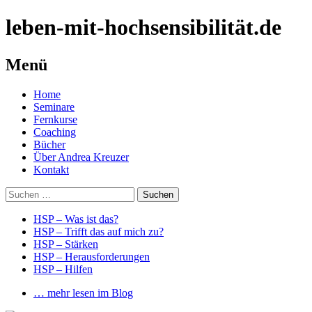
leben-mit-hochsensibilität.de
Menü
Springe
Home
zum
Seminare
Inhalt
Fernkurse
Coaching
Bücher
Über Andrea Kreuzer
Kontakt
Suchen
nach:
HSP – Was ist das?
HSP – Trifft das auf mich zu?
HSP – Stärken
HSP – Herausforderungen
HSP – Hilfen
… mehr lesen im Blog