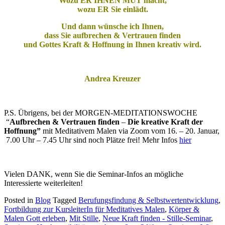
Wozu ER IHNEN MUT macht,
wozu ER Sie einlädt.
Und dann wünsche ich Ihnen,
dass Sie aufbrechen & Vertrauen finden
und Gottes Kraft & Hoffnung in Ihnen kreativ wird.
Andrea Kreuzer
P.S. Übrigens, bei der MORGEN-MEDITATIONSWOCHE
“
Aufbrechen & Vertrauen finden
–
Die kreative Kraft der
Hoffnung”
mit Meditativem Malen via Zoom vom
16. – 20. Januar,
7.00 Uhr – 7.45 Uhr sind noch Plätze frei! Mehr Infos
hier
Vielen DANK, wenn Sie die Seminar-Infos an mögliche
Interessierte weiterleiten!
Posted in
Blog
Tagged
Berufungsfindung & Selbstwertentwicklung
,
Fortbildung zur KursleiterIn für Meditatives Malen
,
Körper &
Malen Gott erleben
,
Mit Stille
,
Neue Kraft finden - Stille-Seminar
,