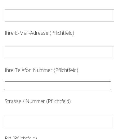
t
t
e
l
a
Ihre E-Mail-Adresse (Pflichtfeld)
s
s
e
d
i
Ihre Telefon Nummer (Pflichtfeld)
e
s
e
s
Strasse / Nummer (Pflichtfeld)
F
e
l
d
l
Plz (Pflichtfeld)