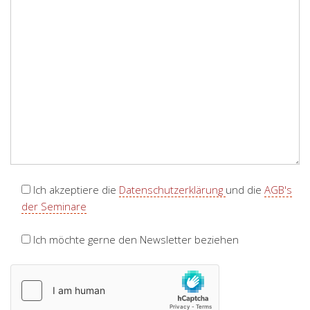
e
d
i
e
s
e
s
F
e
l
d
l
Ich akzeptiere die
Datenschutzerklärung
und die
AGB's
e
der Seminare
e
r
Ich möchte gerne den Newsletter beziehen
.