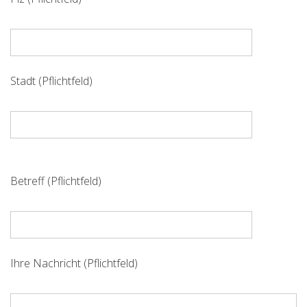
e
e
r
.
Stadt (Pflichtfeld)
B
i
Betreff (Pflichtfeld)
t
t
e
l
a
Ihre Nachricht (Pflichtfeld)
s
s