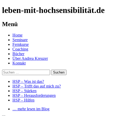
leben-mit-hochsensibilität.de
Menü
Springe
Home
zum
Seminare
Inhalt
Fernkurse
Coaching
Bücher
Über Andrea Kreuzer
Kontakt
Suchen
nach:
HSP – Was ist das?
HSP – Trifft das auf mich zu?
HSP – Stärken
HSP – Herausforderungen
HSP – Hilfen
… mehr lesen im Blog