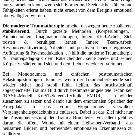
nur verarbeiten kann, wenn sich Körper und Seele sicher fühlen und
Fähigkeiten erlernt haben, nicht erneut von dem Ereignis emotional
überwältigt zu werden.
Die moderne Traumatherapie
arbeitet deswegen heute zuallererst
stabilisierend.
Durch gezielte Methoden (Körperübungen,
Atemtechniken, Imaginationsübungen, Innere Kind-Arbeit, Sich
trösten & beruhigen lernen, Innere Team-Arbeit,
Ressourcenaktivierung, Arbeiten mit positiven Lebensereignissen,
Aufklärung & Psychoedukation …) hilft die moderne Traumatherpie
& Traumapädagogik dem Ratsuchenden, seine Seele und seinen
Körper zu stärken und sich und dem Leben wieder zu vertrauen.
Bei Monotraumata und einfachen posttraumatischen
Belastungsstörungen kann es, wenn der Traumaüberlebende sich
wieder sicher und stabil fühlt, helfen, das bruchstückhaft
abgespeicherte Trauma-Bild durch bestimmte angeleitete Techniken
(BASK-Modell, KreST-Screen-Technik, EMDR, … ) wieder
zusammen zu setzen und damit aus dem emotionalen Speicher der
Amygdala in das vom Hippocampus verwaltete
Vergangenheitsgedächtnis zu entlassen. Dabei ist das Ziel nicht nur
die Zusammensetzung der Trauma-Bruchteile. Vor allem geht es
darum die offene Wunde mit einem Heilsalben-Verband aus
heilsamen Bildern und befreienden emotionalen Erkenntnissen zu
schließen.