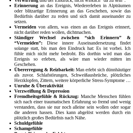
Verwirrung
und der Eindruck, nicht wirklich “da zu sein”.
Erinnerung
an das Ereignis, Wiedererleben in Alpträumen
oder blitzartige Erinnerung an das Geschehen, sowie das
Bedürfnis darüber zu reden und sich damit auseinander zu
setzen.
Vermeiden
von allem, was einen an das Ereignis erinnert,
nicht darüber reden wollen, dichtmachen.
Ständiger Wechsel zwischen
“sich Erinnern” &
“Vermeiden”:
Diese innere Auseinandersetzung findet
solange statt, bis man den Eindruck hat: Es ist vorbei. Ich
fühle mich nicht mehr bedroht. Bis dorthin wird man das
Ereignis so erleben, als wäre man wieder mitten im
Geschehen.
Übererregung & Reizbarkeit:
Man erlebt sich dünnhäutiger
als zuvor. Schlafstörungen, Schweißausbrüche, plötzliches
Herzklopfen, Zittern, weitere körperliche Stress-Symptome …
Unruhe & Überaktivität
Verzweiflung & Depression
Fremdheitsgefühle & Rückzug:
Manche Menschen fühlen
sich nach einer traumatischen Erfahrung so fremd und wenig
verstanden, dass sie nur noch alleine sein wollen oder sogar
die anderen hassen. Dies kann abgelöst werden durch ein
plötzlich großes Bedürfnis nach Nähe.
Schuldgefühle
Schamgefühle