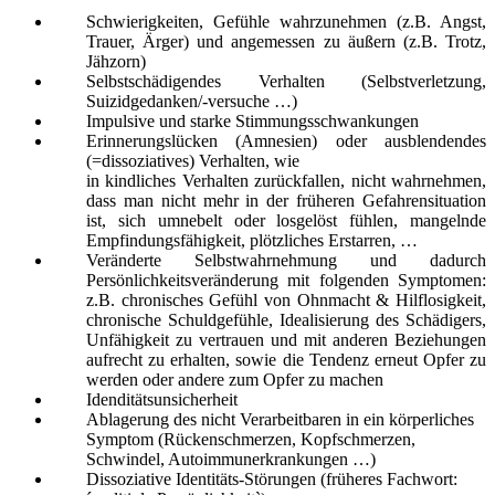
Schwierigkeiten, Gefühle wahrzunehmen (z.B. Angst,
Trauer, Ärger) und angemessen zu äußern (z.B. Trotz,
Jähzorn)
Selbstschädigendes Verhalten (Selbstverletzung,
Suizidgedanken/-versuche …)
Impulsive und starke Stimmungsschwankungen
Erinnerungslücken (Amnesien) oder ausblendendes
(=dissoziatives) Verhalten, wie
in kindliches Verhalten zurückfallen, nicht wahrnehmen,
dass man nicht mehr in der früheren Gefahrensituation
ist, sich umnebelt oder losgelöst fühlen, mangelnde
Empfindungsfähigkeit, plötzliches Erstarren, …
Veränderte Selbstwahrnehmung und dadurch
Persönlichkeitsveränderung mit folgenden Symptomen:
z.B. chronisches Gefühl von Ohnmacht & Hilflosigkeit,
chronische Schuldgefühle, Idealisierung des Schädigers,
Unfähigkeit zu vertrauen und mit anderen Beziehungen
aufrecht zu erhalten, sowie die Tendenz erneut Opfer zu
werden oder andere zum Opfer zu machen
Idenditätsunsicherheit
Ablagerung des nicht Verarbeitbaren in ein körperliches
Symptom (Rückenschmerzen, Kopfschmerzen,
Schwindel, Autoimmunerkrankungen …)
Dissoziative Identitäts-Störungen (früheres Fachwort: