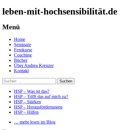
leben-mit-hochsensibilität.de
Menü
Springe
Home
zum
Seminare
Inhalt
Fernkurse
Coaching
Bücher
Über Andrea Kreuzer
Kontakt
Suchen
nach:
HSP – Was ist das?
HSP – Trifft das auf mich zu?
HSP – Stärken
HSP – Herausforderungen
HSP – Hilfen
… mehr lesen im Blog