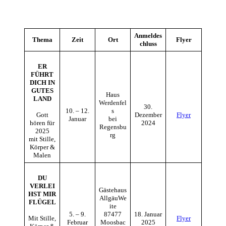
Anmeldes
Thema
Zeit
Ort
Flyer
chluss
ER
FÜHRT
DICH IN
GUTES
Haus
LAND
Werdenfel
30.
10. – 12.
s
Gott
Dezember
Flyer
Januar
bei
hören für
2024
Regensbu
2025
rg
mit Stille,
Körper &
Malen
DU
VERLEI
Gästehaus
HST MIR
AllgäuWe
FLÜGEL
ite
5. – 9.
87477
18. Januar
Mit Stille,
Flyer
Februar
Moosbac
2025