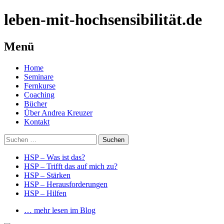
leben-mit-hochsensibilität.de
Menü
Springe
Home
zum
Seminare
Inhalt
Fernkurse
Coaching
Bücher
Über Andrea Kreuzer
Kontakt
Suchen
nach:
HSP – Was ist das?
HSP – Trifft das auf mich zu?
HSP – Stärken
HSP – Herausforderungen
HSP – Hilfen
… mehr lesen im Blog