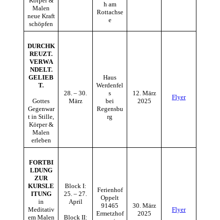
Körper &
h am
Malen
Rottachse
neue Kraft
e
schöpfen
DURCHK
REUZT.
VERWA
NDELT.
GELIEB
Haus
T.
Werdenfel
28. – 30.
s
12. März
Flyer
Gottes
März
bei
2025
Gegenwar
Regensbu
t in Stille,
rg
Körper &
Malen
erleben
FORTBI
LDUNG
ZUR
KURSLE
Block I:
Ferienhof
ITUNG
25. – 27.
Oppelt
in
April
91465
30. März
Meditativ
Flyer
Ermetzhof
2025
em Malen
Block II: