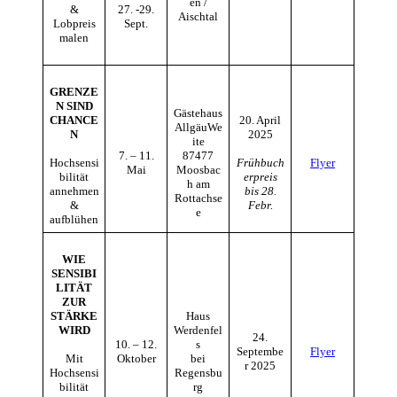
en /
&
27. -29.
Aischtal
Lobpreis
Sept.
malen
GRENZE
N SIND
Gästehaus
CHANCE
20. April
AllgäuWe
N
2025
ite
7. – 11.
87477
Hochsensi
Frühbuch
Flyer
Mai
Moosbac
bilität
erpreis
h am
annehmen
bis 28.
Rottachse
&
Febr.
e
aufblühen
WIE
SENSIBI
LITÄT
ZUR
STÄRKE
Haus
WIRD
Werdenfel
24.
10. – 12.
s
Septembe
Flyer
Mit
Oktober
bei
r 2025
Hochsensi
Regensbu
bilität
rg