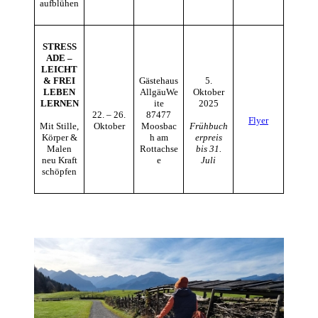
aufblühen
STRESS
ADE –
LEICHT
& FREI
Gästehaus
5.
LEBEN
AllgäuWe
Oktober
LERNEN
ite
2025
22. – 26.
87477
Flyer
Mit Stille,
Oktober
Moosbac
Frühbuch
Körper &
h am
erpreis
Malen
Rottachse
bis 31.
neu Kraft
e
Juli
schöpfen