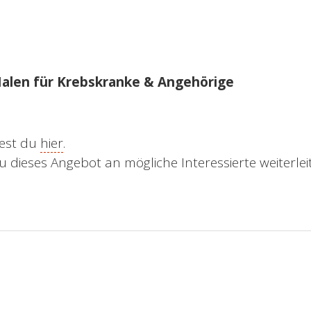
alen fü
r Krebskranke & Angehörige
dest du
hier
.
dieses Angebot an mögliche Interessierte weiterleit