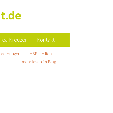
Such
t.de
nach:
rea Kreuzer
Kontakt
orderungen
HSP – Hilfen
… mehr lesen im Blog