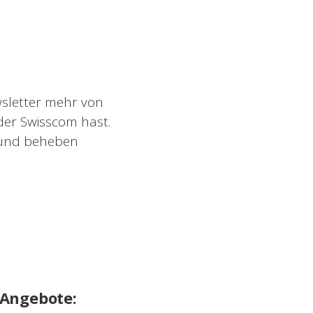
ewsletter mehr von
der Swisscom hast.
n und beheben
 Angebote: