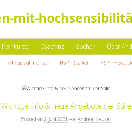
en-mit-hochsensibilitä
Springe
Fernkurse
Coaching
Bücher
Über And
zum
– Trifft das auf mich zu?
HSP – Stärken
HSP – Herausf
Inhalt
Wichtige Info & neue Angebote der Stille
Posted on
2. Juni 2021
von
Andrea Kreuzer