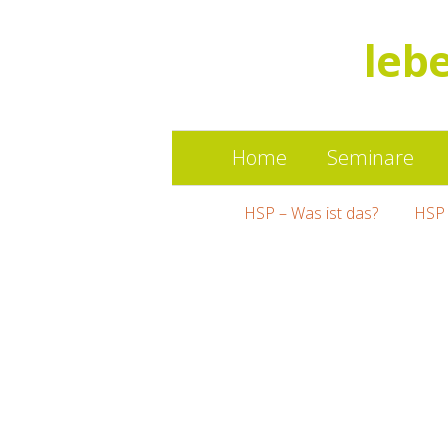
leb
Home
Seminare
HSP – Was ist das?
HSP 