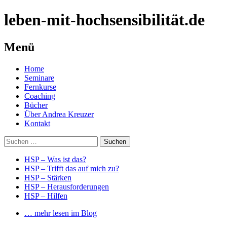
leben-mit-hochsensibilität.de
Menü
Springe
Home
zum
Seminare
Inhalt
Fernkurse
Coaching
Bücher
Über Andrea Kreuzer
Kontakt
Suchen
nach:
HSP – Was ist das?
HSP – Trifft das auf mich zu?
HSP – Stärken
HSP – Herausforderungen
HSP – Hilfen
… mehr lesen im Blog