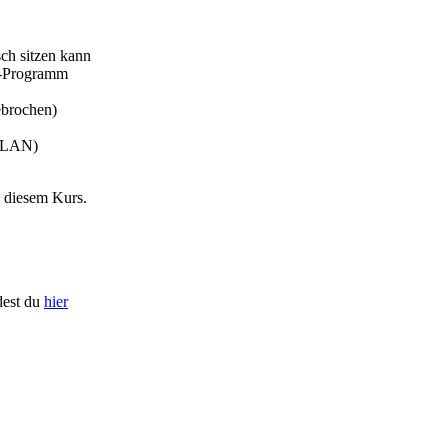
ch sitzen kann
m-Programm
ebrochen)
 WLAN)
n diesem Kurs.
dest du
hier