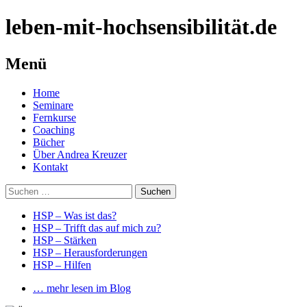
leben-mit-hochsensibilität.de
Menü
Springe
Home
zum
Seminare
Inhalt
Fernkurse
Coaching
Bücher
Über Andrea Kreuzer
Kontakt
Suchen
nach:
HSP – Was ist das?
HSP – Trifft das auf mich zu?
HSP – Stärken
HSP – Herausforderungen
HSP – Hilfen
… mehr lesen im Blog