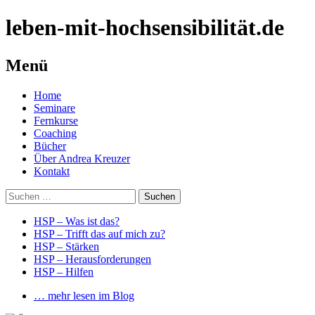
leben-mit-hochsensibilität.de
Menü
Springe
Home
zum
Seminare
Inhalt
Fernkurse
Coaching
Bücher
Über Andrea Kreuzer
Kontakt
Suchen
nach:
HSP – Was ist das?
HSP – Trifft das auf mich zu?
HSP – Stärken
HSP – Herausforderungen
HSP – Hilfen
… mehr lesen im Blog