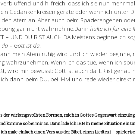
verblüffend und hilfreich, dass ich sie nun mehrm
in ein Gedankenkreisen gerate oder wenn ich unte
te den Atem an. Aber auch beim Spazierengehen od
ebung gar nicht wahrnehme.Dann
halte ich für eine
TT – UND DU BIST AUCH DA!Meistens beginne ich so
 da – Gott ist da
.
dann mein Atem ruhig wird und ich wieder beginne, 
 wahrzunehmen. Wenn ich das tue, wenn ich spür
eßt, wird mir bewusst: Gott ist auch da. ER ist genau 
ich dann beim DU, bei IHM und rede wieder direkt m
nes der wirkungsvollsten Formen, mich in Gottes Gegenwart einzulo
 und komme so bei mir an. Dann lade ich IHN in meine Situation ein un
 ich male einfach einen Vers aus der Bibel, einen Liedtext – spieleris