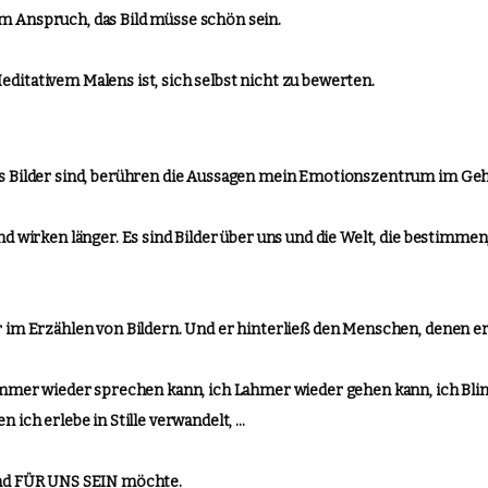
m Anspruch, das Bild müsse schön sein.
ditativem Malens ist, sich selbst nicht zu bewerten.
is Bilder sind, berühren die Aussagen mein Emotionszentrum im Geh
nd wirken länger. Es sind Bilder über uns und die Welt, die bestimme
r im Erzählen von Bildern. Und er hinterließ den Menschen, denen er
tummer wieder sprechen kann, ich Lahmer wieder gehen kann, ich Bli
n ich erlebe in Stille verwandelt, …
und FÜR UNS SEIN möchte.