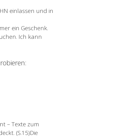
IHN einlassen und in
mmer ein Geschenk.
uchen. Ich kann
probieren:
nt – Texte zum
ckt. (S.15)Die