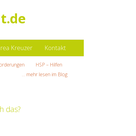
Such
t.de
nach:
rea Kreuzer
Kontakt
orderungen
HSP – Hilfen
… mehr lesen im Blog
ch das?