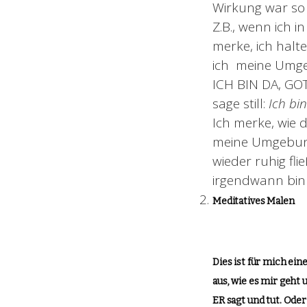
Wirkung war so 
Z.B., wenn ich 
merke, ich hal
ich meine Umg
ICH BIN DA, GO
sage still:
Ich bin
Ich merke, wie 
meine Umgebung
wieder ruhig fli
irgendwann bin 
Meditatives Malen
Dies ist für mich ei
aus, wie es mir geht
ER sagt und tut. Oder