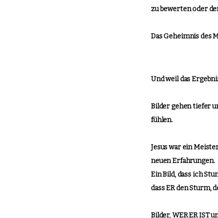
zu bewerten oder de
Das Geheimnis des Me
Und weil das Ergebn
Bilder gehen tiefer u
fühlen.
Jesus war ein Meiste
neuen Erfahrungen.
Ein Bild, dass ich S
dass ER den Sturm, de
Bilder, WER ER IST 