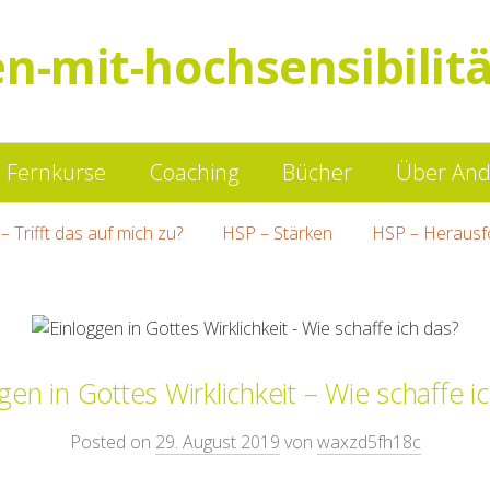
en-mit-hochsensibilitä
Springe
Fernkurse
Coaching
Bücher
Über And
zum
– Trifft das auf mich zu?
HSP – Stärken
HSP – Herausf
Inhalt
gen in Gottes Wirklichkeit – Wie schaffe i
Posted on
29. August 2019
von
waxzd5fh18c