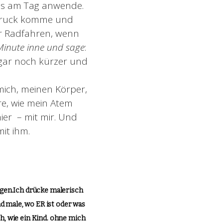
als am Tag anwende.
r Druck komme und
er Radfahren, wenn
 Minute inne und sage
:
gar noch kürzer und
mich, meinen Körper,
e, wie mein Atem
hier – mit mir. Und
it ihm.
ggen.Ich drücke malerisch
d male, wo ER ist oder was
ch, wie ein Kind. ohne mich