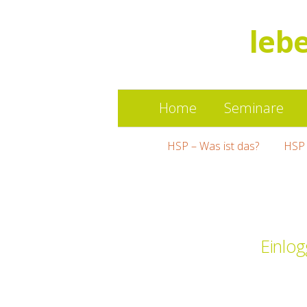
leb
Home
Seminare
HSP – Was ist das?
HSP 
Einlog