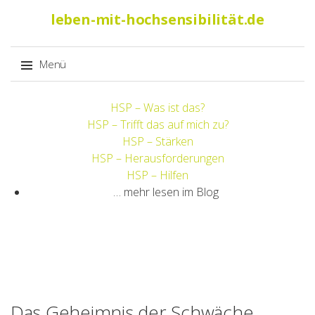
Suche
leben-mit-hochsensibilität.de
nach:
Menü
Springe
HSP – Was ist das?
zum
HSP – Trifft das auf mich zu?
Inhalt
HSP – Stärken
HSP – Herausforderungen
HSP – Hilfen
… mehr lesen im Blog
Das Geheimnis der Schwäche