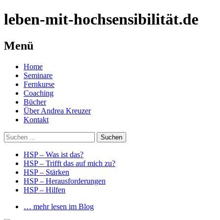
leben-mit-hochsensibilität.de
Menü
Springe
Home
zum
Seminare
Inhalt
Fernkurse
Coaching
Bücher
Über Andrea Kreuzer
Kontakt
Suchen
nach:
HSP – Was ist das?
HSP – Trifft das auf mich zu?
HSP – Stärken
HSP – Herausforderungen
HSP – Hilfen
… mehr lesen im Blog