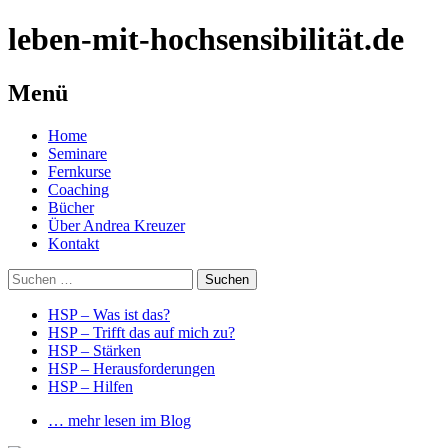
leben-mit-hochsensibilität.de
Menü
Springe
Home
zum
Seminare
Inhalt
Fernkurse
Coaching
Bücher
Über Andrea Kreuzer
Kontakt
Suchen
nach:
HSP – Was ist das?
HSP – Trifft das auf mich zu?
HSP – Stärken
HSP – Herausforderungen
HSP – Hilfen
… mehr lesen im Blog