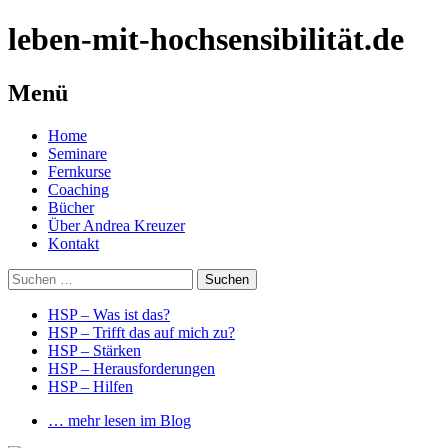
leben-mit-hochsensibilität.de
Menü
Springe
Home
zum
Seminare
Inhalt
Fernkurse
Coaching
Bücher
Über Andrea Kreuzer
Kontakt
Suchen
nach:
HSP – Was ist das?
HSP – Trifft das auf mich zu?
HSP – Stärken
HSP – Herausforderungen
HSP – Hilfen
… mehr lesen im Blog