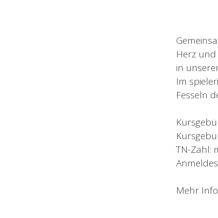
Gemeinsa
Herz und 
in unser
Im spiele
Fesseln d
Kursgebüh
Kursgebü
TN-Zahl: m
Anmeldes
Mehr Info