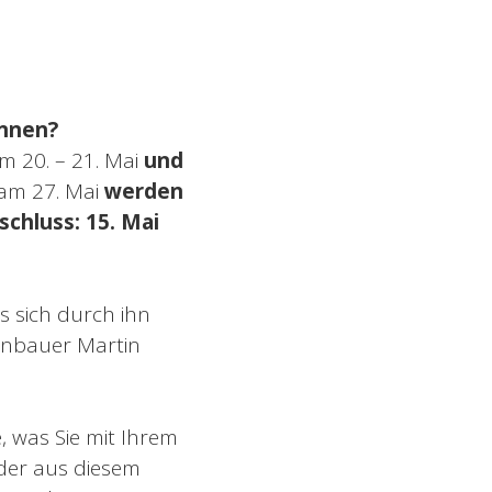
önnen?
m 20. – 21. Mai
und
 am 27. Mai
werden
schluss:
15. Mai
s sich durch ihn
genbauer Martin
e, was Sie mit Ihrem
 der aus diesem