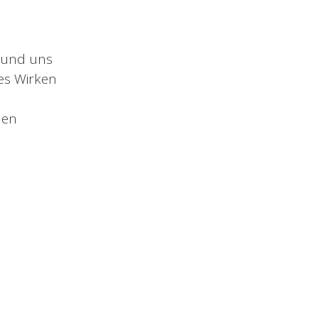
 und uns
es Wirken
den