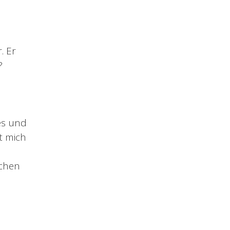
. Er
?
es und
t mich
schen