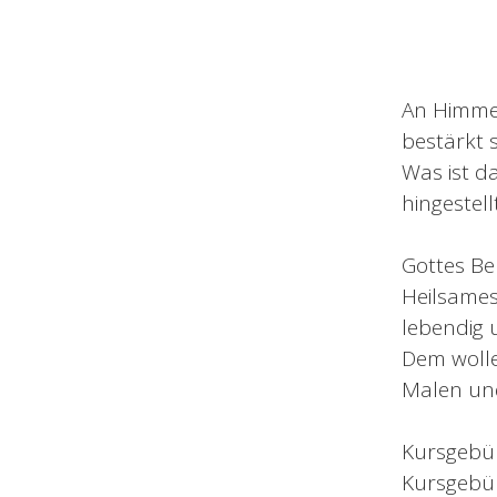
An Himmel
bestärkt s
Was ist d
hingestel
Gottes Be
Heilsames
lebendig u
Dem wolle
Malen und
Kursgebü
Kursgebü