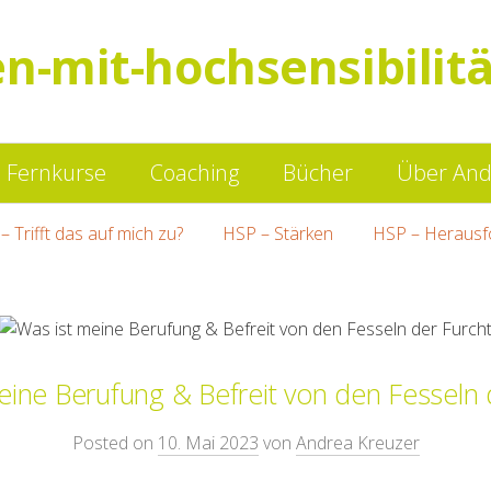
en-mit-hochsensibilitä
Springe
Fernkurse
Coaching
Bücher
Über And
zum
– Trifft das auf mich zu?
HSP – Stärken
HSP – Herausf
Inhalt
eine Berufung & Befreit von den Fesseln 
Posted on
10. Mai 2023
von
Andrea Kreuzer