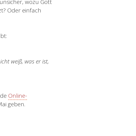
 unsicher, wozu Gott
tzt? Oder einfach
bt:
cht weiß, was er ist,
nde
Online-
ai geben.