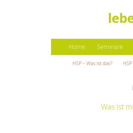
leb
Home
Seminare
HSP – Was ist das?
HSP 
Was ist m