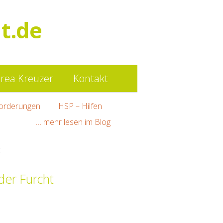
Such
t.de
nach:
rea Kreuzer
Kontakt
orderungen
HSP – Hilfen
… mehr lesen im Blog
der Furcht