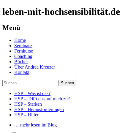
leben-mit-hochsensibilität.de
Menü
Springe
Home
zum
Seminare
Inhalt
Fernkurse
Coaching
Bücher
Über Andrea Kreuzer
Kontakt
Suchen
nach:
HSP – Was ist das?
HSP – Trifft das auf mich zu?
HSP – Stärken
HSP – Herausforderungen
HSP – Hilfen
… mehr lesen im Blog