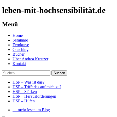
leben-mit-hochsensibilität.de
Menü
Springe
Home
zum
Seminare
Inhalt
Fernkurse
Coaching
Bücher
Über Andrea Kreuzer
Kontakt
Suchen
nach:
HSP – Was ist das?
HSP – Trifft das auf mich zu?
HSP – Stärken
HSP – Herausforderungen
HSP – Hilfen
… mehr lesen im Blog