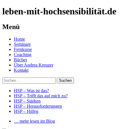
leben-mit-hochsensibilität.de
Menü
Springe
Home
zum
Seminare
Inhalt
Fernkurse
Coaching
Bücher
Über Andrea Kreuzer
Kontakt
Suchen
nach:
HSP – Was ist das?
HSP – Trifft das auf mich zu?
HSP – Stärken
HSP – Herausforderungen
HSP – Hilfen
… mehr lesen im Blog