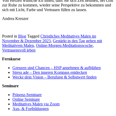
Von Herzen wünsche ich Ihnen, dass Sie sich Zeit nehmen, bei Gott
zur Ruhe zu kommen, wieder seine Perspektive zu bekommen und
sich mit Licht, Farbe und Vertrauen füllen zu lassen.
Andrea Kreuzer
Posted in
Blog
Tagged
Christliches Meditatives Malen im
November & Dezember 2023
,
Gestärkt in den Tag gehen mit
Meditativem Malen
,
Online-Morgen-Meditationswoche
,
Vertrauensvoll leben
Fernkurse
Grenzen sind Chancen – HSP annehmen & aufblühen
Stress ade – Den inneren Kompass entdecken
Wecke dein Vision – Berufung & Selbstwert finden
Seminare
Präsenz-Seminare
Online Seminare
Meditatives Malen via Zoom
Aus- & Fortbildungen