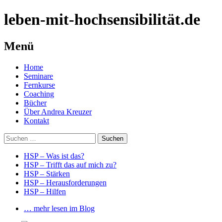
leben-mit-hochsensibilität.de
Menü
Springe
Home
zum
Seminare
Inhalt
Fernkurse
Coaching
Bücher
Über Andrea Kreuzer
Kontakt
Suchen
nach:
HSP – Was ist das?
HSP – Trifft das auf mich zu?
HSP – Stärken
HSP – Herausforderungen
HSP – Hilfen
… mehr lesen im Blog