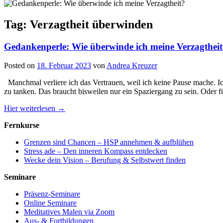
Tag: Verzagtheit überwinden
Gedankenperle: Wie überwinde ich meine Verzagthei
Posted on
18. Februar 2023
von
Andrea Kreuzer
Manchmal verliere ich das Vertrauen, weil ich keine Pause mache. I
zu tanken. Das braucht bisweilen nur ein Spaziergang zu sein. Oder 
Hier weiterlesen →
Fernkurse
Grenzen sind Chancen – HSP annehmen & aufblühen
Stress ade – Den inneren Kompass entdecken
Wecke dein Vision – Berufung & Selbstwert finden
Seminare
Präsenz-Seminare
Online Seminare
Meditatives Malen via Zoom
Aus- & Fortbildungen