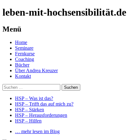
leben-mit-hochsensibilität.de
Menü
Springe
Home
zum
Seminare
Inhalt
Fernkurse
Coaching
Bücher
Über Andrea Kreuzer
Kontakt
Suchen
nach:
HSP – Was ist das?
HSP – Trifft das auf mich zu?
HSP – Stärken
HSP – Herausforderungen
HSP – Hilfen
… mehr lesen im Blog