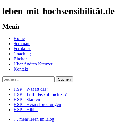
leben-mit-hochsensibilität.de
Menü
Springe
Home
zum
Seminare
Inhalt
Fernkurse
Coaching
Bücher
Über Andrea Kreuzer
Kontakt
Suchen
nach:
HSP – Was ist das?
HSP – Trifft das auf mich zu?
HSP – Stärken
HSP – Herausforderungen
HSP – Hilfen
… mehr lesen im Blog