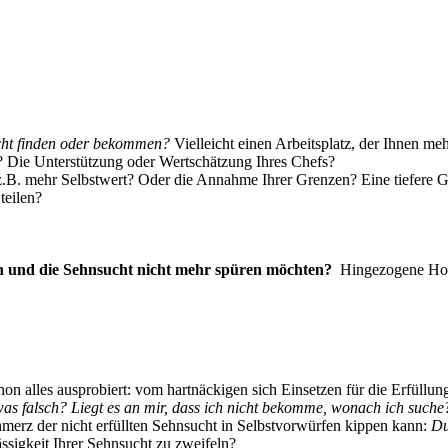
cht
finden oder bekommen?
Vielleicht einen Arbeitsplatz, der Ihnen m
 Die Unterstützung oder Wertschätzung Ihres Chefs?
ie z.B. mehr Selbstwert? Oder die Annahme Ihrer Grenzen? Eine tiefere
teilen?
en und die Sehnsucht nicht mehr spüren möchten?
Hingezogene Hoff
hon alles ausprobiert: vom hartnäckigen sich Einsetzen für die Erfüll
as falsch? Liegt es an mir, dass ich nicht bekomme, wonach ich suche
chmerz der nicht erfüllten Sehnsucht in Selbstvorwürfen kippen kann:
Du
sigkeit Ihrer Sehnsucht zu zweifeln?