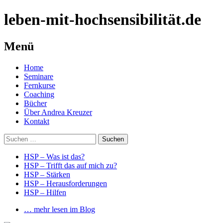
leben-mit-hochsensibilität.de
Menü
Springe
Home
zum
Seminare
Inhalt
Fernkurse
Coaching
Bücher
Über Andrea Kreuzer
Kontakt
Suchen
nach:
HSP – Was ist das?
HSP – Trifft das auf mich zu?
HSP – Stärken
HSP – Herausforderungen
HSP – Hilfen
… mehr lesen im Blog