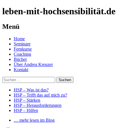
leben-mit-hochsensibilität.de
Menü
Springe
Home
zum
Seminare
Inhalt
Fernkurse
Coaching
Bücher
Über Andrea Kreuzer
Kontakt
Suchen
nach:
HSP – Was ist das?
HSP – Trifft das auf mich zu?
HSP – Stärken
HSP – Herausforderungen
HSP – Hilfen
… mehr lesen im Blog