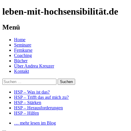
leben-mit-hochsensibilität.de
Menü
Springe
Home
zum
Seminare
Inhalt
Fernkurse
Coaching
Bücher
Über Andrea Kreuzer
Kontakt
Suchen
nach:
HSP – Was ist das?
HSP – Trifft das auf mich zu?
HSP – Stärken
HSP – Herausforderungen
HSP – Hilfen
… mehr lesen im Blog