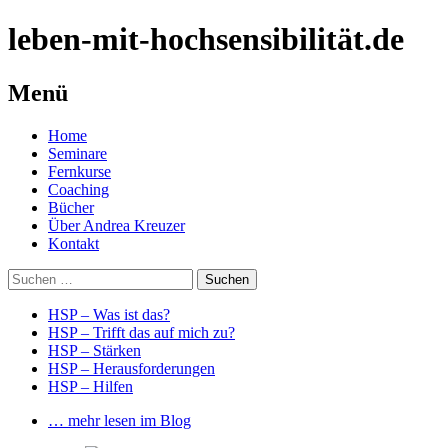
leben-mit-hochsensibilität.de
Menü
Springe
Home
zum
Seminare
Inhalt
Fernkurse
Coaching
Bücher
Über Andrea Kreuzer
Kontakt
Suchen
nach:
HSP – Was ist das?
HSP – Trifft das auf mich zu?
HSP – Stärken
HSP – Herausforderungen
HSP – Hilfen
… mehr lesen im Blog