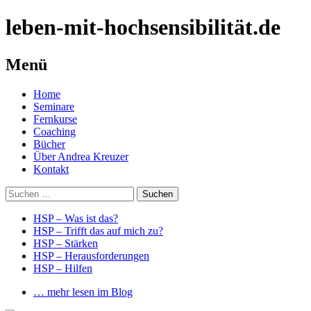
leben-mit-hochsensibilität.de
Menü
Springe
Home
zum
Seminare
Inhalt
Fernkurse
Coaching
Bücher
Über Andrea Kreuzer
Kontakt
Suchen
nach:
HSP – Was ist das?
HSP – Trifft das auf mich zu?
HSP – Stärken
HSP – Herausforderungen
HSP – Hilfen
… mehr lesen im Blog