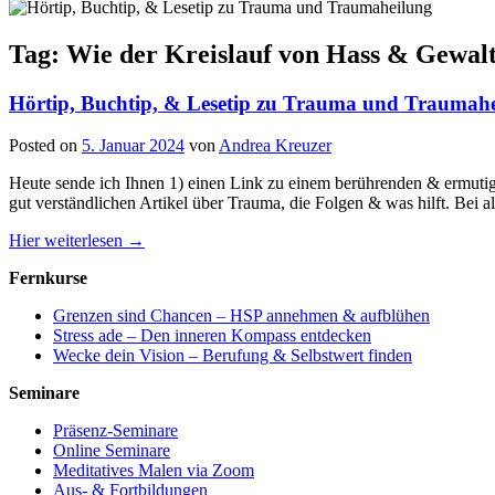
Tag: Wie der Kreislauf von Hass & Gewal
Hörtip, Buchtip, & Lesetip zu Trauma und Traumah
Posted on
5. Januar 2024
von
Andrea Kreuzer
Heute sende ich Ihnen 1) einen Link zu einem berührenden & ermutig
gut verständlichen Artikel über Trauma, die Folgen & was hilft. Bei a
Hier weiterlesen →
Fernkurse
Grenzen sind Chancen – HSP annehmen & aufblühen
Stress ade – Den inneren Kompass entdecken
Wecke dein Vision – Berufung & Selbstwert finden
Seminare
Präsenz-Seminare
Online Seminare
Meditatives Malen via Zoom
Aus- & Fortbildungen