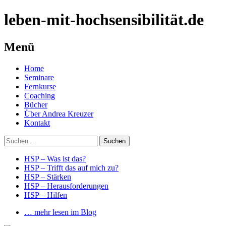
leben-mit-hochsensibilität.de
Menü
Springe
Home
zum
Seminare
Inhalt
Fernkurse
Coaching
Bücher
Über Andrea Kreuzer
Kontakt
Suchen
nach:
HSP – Was ist das?
HSP – Trifft das auf mich zu?
HSP – Stärken
HSP – Herausforderungen
HSP – Hilfen
… mehr lesen im Blog