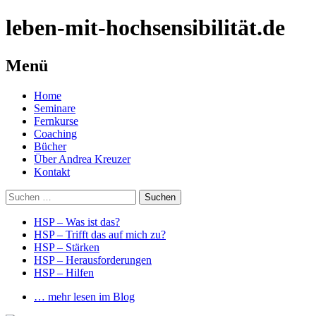
leben-mit-hochsensibilität.de
Menü
Springe
Home
zum
Seminare
Inhalt
Fernkurse
Coaching
Bücher
Über Andrea Kreuzer
Kontakt
Suchen
nach:
HSP – Was ist das?
HSP – Trifft das auf mich zu?
HSP – Stärken
HSP – Herausforderungen
HSP – Hilfen
… mehr lesen im Blog