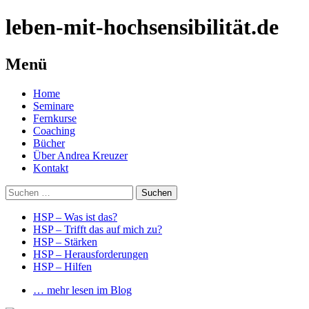
leben-mit-hochsensibilität.de
Menü
Springe
Home
zum
Seminare
Inhalt
Fernkurse
Coaching
Bücher
Über Andrea Kreuzer
Kontakt
Suchen
nach:
HSP – Was ist das?
HSP – Trifft das auf mich zu?
HSP – Stärken
HSP – Herausforderungen
HSP – Hilfen
… mehr lesen im Blog