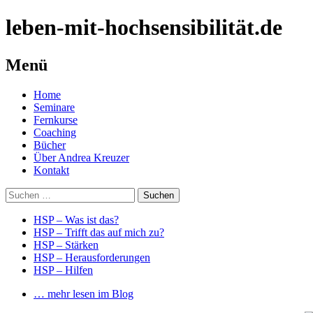
leben-mit-hochsensibilität.de
Menü
Springe
Home
zum
Seminare
Inhalt
Fernkurse
Coaching
Bücher
Über Andrea Kreuzer
Kontakt
Suchen
nach:
HSP – Was ist das?
HSP – Trifft das auf mich zu?
HSP – Stärken
HSP – Herausforderungen
HSP – Hilfen
… mehr lesen im Blog