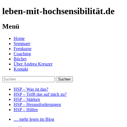
leben-mit-hochsensibilität.de
Menü
Springe
Home
zum
Seminare
Inhalt
Fernkurse
Coaching
Bücher
Über Andrea Kreuzer
Kontakt
Suchen
nach:
HSP – Was ist das?
HSP – Trifft das auf mich zu?
HSP – Stärken
HSP – Herausforderungen
HSP – Hilfen
… mehr lesen im Blog