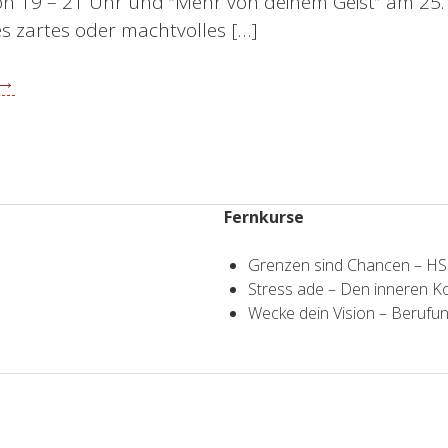
on 19 – 21 Uhr und “Mehr von deinem Geist” am 25.
es zartes oder machtvolles […]
 →
Fernkurse
Grenzen sind Chancen – H
Stress ade – Den inneren 
Wecke dein Vision – Berufun