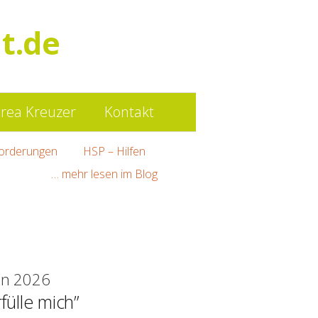
Such
t.de
nach:
rea Kreuzer
Kontakt
orderungen
HSP – Hilfen
… mehr lesen im Blog
ten 2026
ülle mich”