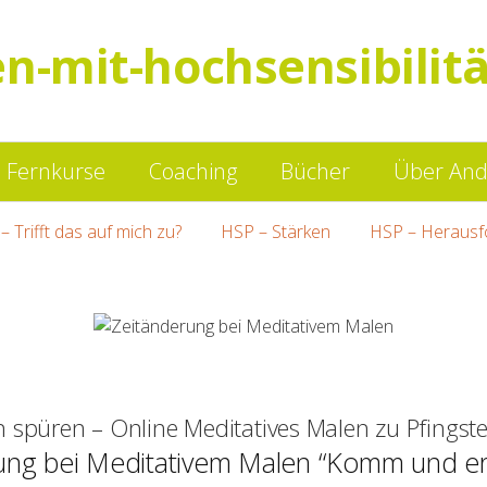
en-mit-hochsensibilitä
Springe
Fernkurse
Coaching
Bücher
Über And
zum
– Trifft das auf mich zu?
HSP – Stärken
HSP – Herausf
Inhalt
n spüren – Online Meditatives Malen zu Pfings
ung bei Meditativem Malen “Komm und erf