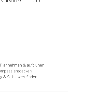
 Mai von 9 – 11 Uhr
SP annehmen & aufblühen
Kompass entdecken
g & Selbstwert finden