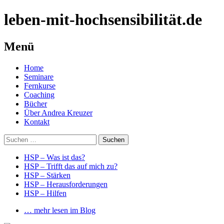
leben-mit-hochsensibilität.de
Menü
Springe
Home
zum
Seminare
Inhalt
Fernkurse
Coaching
Bücher
Über Andrea Kreuzer
Kontakt
Suchen
nach:
HSP – Was ist das?
HSP – Trifft das auf mich zu?
HSP – Stärken
HSP – Herausforderungen
HSP – Hilfen
… mehr lesen im Blog