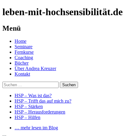
leben-mit-hochsensibilität.de
Menü
Springe
Home
zum
Seminare
Inhalt
Fernkurse
Coaching
Bücher
Über Andrea Kreuzer
Kontakt
Suchen
nach:
HSP – Was ist das?
HSP – Trifft das auf mich zu?
HSP – Stärken
HSP – Herausforderungen
HSP – Hilfen
… mehr lesen im Blog