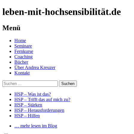
leben-mit-hochsensibilität.de
Menü
Springe
Home
zum
Seminare
Inhalt
Fernkurse
Coaching
Bücher
Über Andrea Kreuzer
Kontakt
Suchen
nach:
HSP – Was ist das?
HSP – Trifft das auf mich zu?
HSP – Stärken
HSP – Herausforderungen
HSP – Hilfen
… mehr lesen im Blog