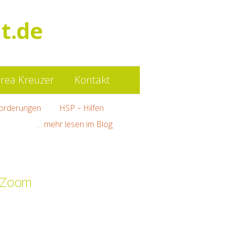
Such
t.de
nach:
rea Kreuzer
Kontakt
orderungen
HSP – Hilfen
… mehr lesen im Blog
a Zoom