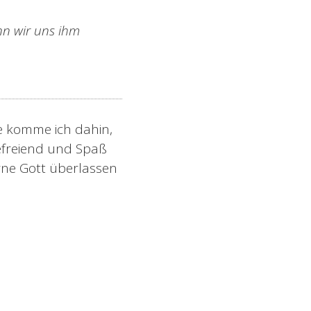
n wir uns ihm
ie komme ich dahin,
efreiend und Spaß
rne Gott überlassen