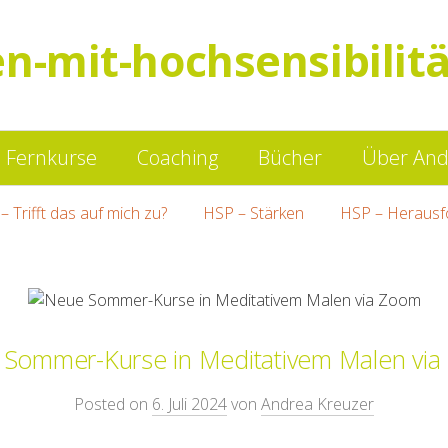
en-mit-hochsensibilitä
Springe
Fernkurse
Coaching
Bücher
Über And
zum
– Trifft das auf mich zu?
HSP – Stärken
HSP – Herausf
Inhalt
Sommer-Kurse in Meditativem Malen vi
Posted on
6. Juli 2024
von
Andrea Kreuzer