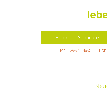
leb
Home
Seminare
HSP – Was ist das?
HSP 
Neue