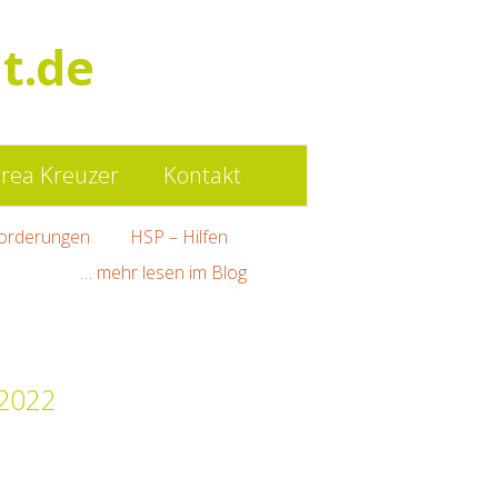
Such
t.de
nach:
rea Kreuzer
Kontakt
orderungen
HSP – Hilfen
… mehr lesen im Blog
 2022