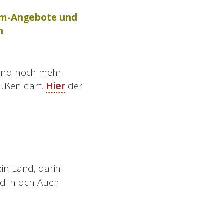
oom-Angebote und
h
. Und noch mehr
rüßen darf.
Hier
der
ein Land, darin
nd in den Auen