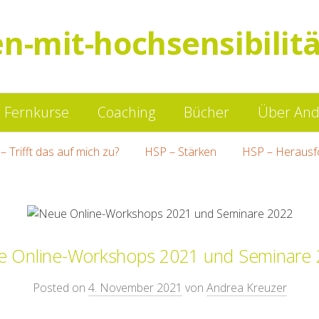
en-mit-hochsensibilitä
Springe
Fernkurse
Coaching
Bücher
Über And
zum
– Trifft das auf mich zu?
HSP – Stärken
HSP – Herausf
Inhalt
 Online-Workshops 2021 und Seminare
Posted on
4. November 2021
von
Andrea Kreuzer