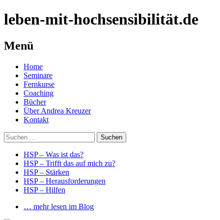
leben-mit-hochsensibilität.de
Menü
Springe
Home
zum
Seminare
Inhalt
Fernkurse
Coaching
Bücher
Über Andrea Kreuzer
Kontakt
Suchen
nach:
HSP – Was ist das?
HSP – Trifft das auf mich zu?
HSP – Stärken
HSP – Herausforderungen
HSP – Hilfen
… mehr lesen im Blog