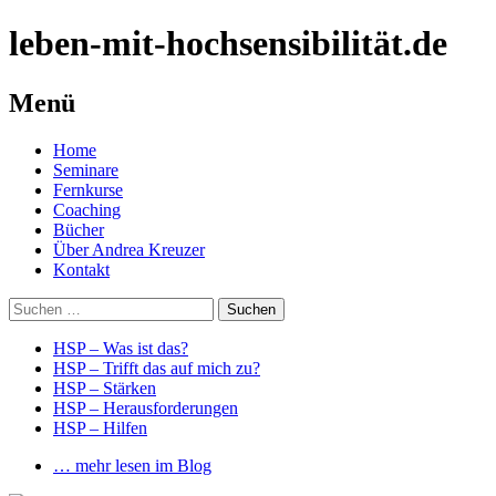
leben-mit-hochsensibilität.de
Menü
Springe
Home
zum
Seminare
Inhalt
Fernkurse
Coaching
Bücher
Über Andrea Kreuzer
Kontakt
Suchen
nach:
HSP – Was ist das?
HSP – Trifft das auf mich zu?
HSP – Stärken
HSP – Herausforderungen
HSP – Hilfen
… mehr lesen im Blog