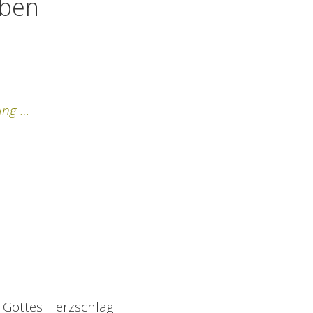
eben
ung …
 Gottes Herzschlag