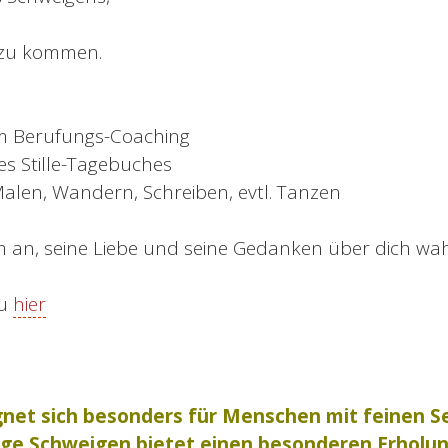
e zu kommen.
m Berufungs-Coaching
es Stille-Tagebuches
Malen, Wandern, Schreiben, evtl. Tanzen
am an, seine Liebe und seine Gedanken über dich w
du
hier
gnet sich besonders für Menschen mit feinen S
llige Schweigen bietet einen besonderen Erholu