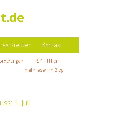
Such
t.de
nach:
rea Kreuzer
Kontakt
orderungen
HSP – Hilfen
… mehr lesen im Blog
s: 1. Juli