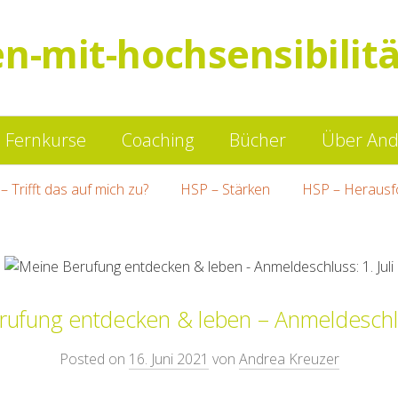
en-mit-hochsensibilitä
Springe
Fernkurse
Coaching
Bücher
Über And
zum
– Trifft das auf mich zu?
HSP – Stärken
HSP – Herausf
Inhalt
ufung entdecken & leben – Anmeldeschlus
Posted on
16. Juni 2021
von
Andrea Kreuzer