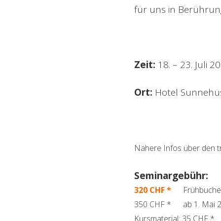
für uns in Berühru
Zeit:
18. – 23. Juli 2
Ort:
Hotel Sunnehüs
Nähere Infos über den t
Seminargebühr:
320 CHF *
Frühbucherp
350 CHF * ab 1. Mai 
Kursmaterial: 35 CHF *