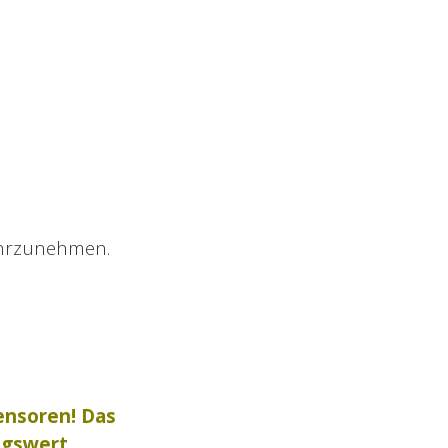
ahrzunehmen.
ensoren! Das
ngswert.