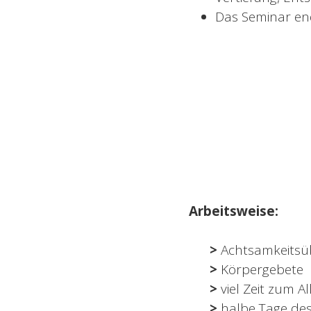
Das Seminar en
Arbeitsweise:
>
Achtsamkeits
>
Körpergebete
>
viel Zeit zum Al
>
halbe Tage des