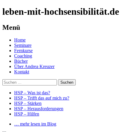
leben-mit-hochsensibilität.de
Menü
Springe
Home
zum
Seminare
Inhalt
Fernkurse
Coaching
Bücher
Über Andrea Kreuzer
Kontakt
Suchen
nach:
HSP – Was ist das?
HSP – Trifft das auf mich zu?
HSP – Stärken
HSP – Herausforderungen
HSP – Hilfen
… mehr lesen im Blog