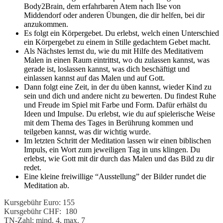
Body2Brain, dem erfahrbaren Atem nach Ilse von
Middendorf oder anderen Übungen, die dir helfen, bei dir
anzukommen.
Es folgt ein Körpergebet. Du erlebst, welch einen Unterschied
ein Körpergebet zu einem in Stille gedachtem Gebet macht.
Als Nächstes lernst du, wie du mit Hilfe des Meditativem
Malen in einen Raum eintrittst, wo du zulassen kannst, was
gerade ist, loslassen kannst, was dich beschäftigt und
einlassen kannst auf das Malen und auf Gott.
Dann folgt eine Zeit, in der du üben kannst, wieder Kind zu
sein und dich und andere nicht zu bewerten. Du findest Ruhe
und Freude im Spiel mit Farbe und Form. Dafür erhälst du
Ideen und Impulse. Du erlebst, wie du auf spielerische Weise
mit dem Thema des Tages in Berührung kommen und
teilgeben kannst, was dir wichtig wurde.
Im letzten Schritt der Meditation lassen wir einen biblischen
Impuls, ein Wort zum jeweiligen Tag in uns klingen. Du
erlebst, wie Gott mit dir durch das Malen und das Bild zu dir
redet.
Eine kleine freiwillige “Ausstellung” der Bilder rundet die
Meditation ab.
Kursgebühr Euro: 155
Kursgebühr CHF: 180
TN-Zahl: mind. 4, max. 7