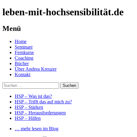
leben-mit-hochsensibilität.de
Menü
Springe
Home
zum
Seminare
Inhalt
Fernkurse
Coaching
Bücher
Über Andrea Kreuzer
Kontakt
Suchen
nach:
HSP – Was ist das?
HSP – Trifft das auf mich zu?
HSP – Stärken
HSP – Herausforderungen
HSP – Hilfen
… mehr lesen im Blog