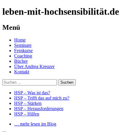
leben-mit-hochsensibilität.de
Menü
Springe
Home
zum
Seminare
Inhalt
Fernkurse
Coaching
Bücher
Über Andrea Kreuzer
Kontakt
Suchen
nach:
HSP – Was ist das?
HSP – Trifft das auf mich zu?
HSP – Stärken
HSP – Herausforderungen
HSP – Hilfen
… mehr lesen im Blog