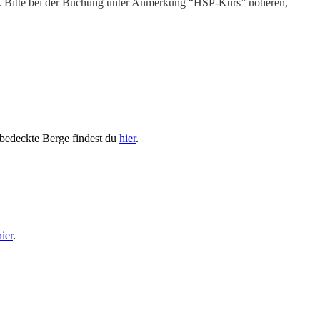
. Bitte bei der Buchung unter Anmerkung “HSP-Kurs” notieren,
ebedeckte Berge findest du
hier
.
hier
.