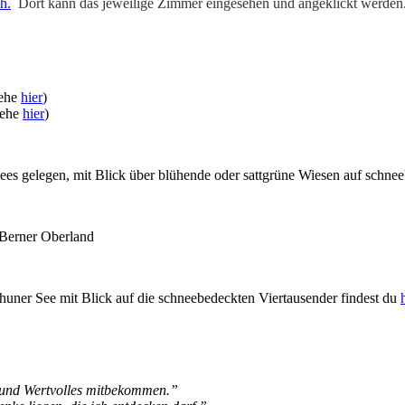
h.
Dort kann das jeweilige Zimmer eingesehen und angeklickt werden
iehe
hier
)
iehe
hier
)
ees gelegen, mit Blick über blühende oder sattgrüne Wiesen auf schne
Berner Oberland
huner See mit Blick auf die schneebedeckten Viertausender findest du
s und Wertvolles mitbekommen.”