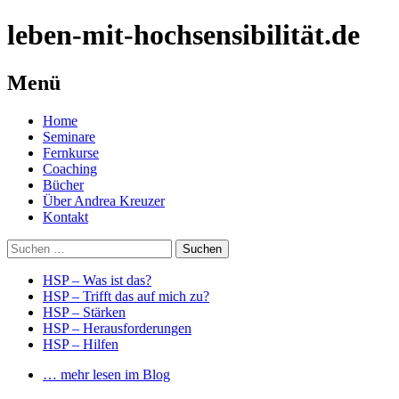
leben-mit-hochsensibilität.de
Menü
Springe
Home
zum
Seminare
Inhalt
Fernkurse
Coaching
Bücher
Über Andrea Kreuzer
Kontakt
Suchen
nach:
HSP – Was ist das?
HSP – Trifft das auf mich zu?
HSP – Stärken
HSP – Herausforderungen
HSP – Hilfen
… mehr lesen im Blog