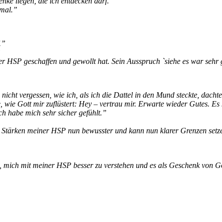
ke liegen, die ich entdecken darf.”
rmal.”
en stehen darf.”
 der Austausch.”
ner HSP geschaffen und gewollt hat. Sein Ausspruch `siehe es war se
nicht vergessen, wie ich, als ich die Dattel in den Mund steckte, dach
, wie Gott mir zuflüstert: Hey – vertrau mir. Erwarte wieder Gutes. E
h habe mich sehr sicher gefühlt.”
der Stärken meiner HSP nun bewusster und kann nun klarer Grenzen se
n, mich mit meiner HSP besser zu verstehen und es als Geschenk von Go