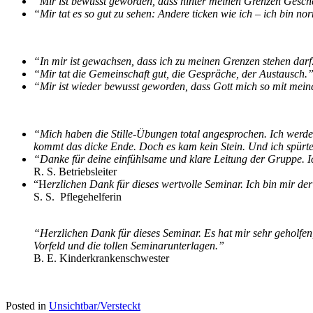
“Mir ist bewusst geworden, dass hinter meinen Grenzen Geschen
“Mir tat es so gut zu sehen: Andere ticken wie ich – ich bin no
“In mir ist gewachsen, dass ich zu meinen Grenz
“Mir tat die Gemeinschaft gut, die Gespräche,
“Mir ist wieder bewusst geworden, dass Gott mich so mit mei
“Mich haben die Stille-Übungen total angesprochen. Ich werde 
kommt das dicke Ende. Doch es kam kein Stein. Und ich spürte
“Danke für deine einfühlsame und klare Leitung der Gruppe. Ic
R. S. Betriebsleiter
“H
erzlichen Dank für dieses wertvolle Seminar. Ich bin mir 
S. S. Pflegehelferin
“Herzlichen Dank für dieses Seminar. Es hat mir sehr geholfe
Vorfeld und die tollen Seminarunterlagen.”
B. E. Kinderkrankenschwester
Posted in
Unsichtbar/Versteckt