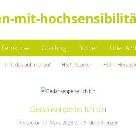
en-mit-hochsensibilitä
Springe
Fernkurse
Coaching
Bücher
Über And
zum
– Trifft das auf mich zu?
HSP – Stärken
HSP – Herausf
Inhalt
Gedankenperle: Ich bin
Posted on
17. März 2023
von
Andrea Kreuzer