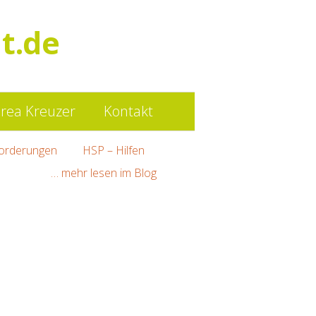
Such
t.de
nach:
rea Kreuzer
Kontakt
orderungen
HSP – Hilfen
… mehr lesen im Blog