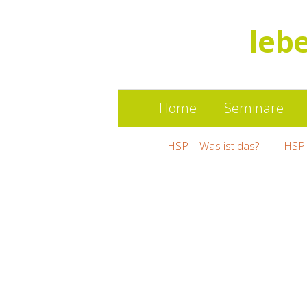
leb
Home
Seminare
HSP – Was ist das?
HSP 