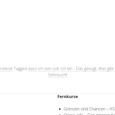
rsteckt
Tagged
dass ich sein soll
,
Ich bin - Das genügt
,
Was gibt
Sehnsucht
Fernkurse
Grenzen sind Chancen – H
Stress ade – Den inneren 