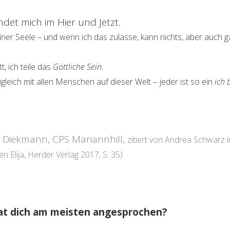
det mich im Hier und Jetzt.
iner Seele – und wenn ich das zulasse, kann nichts, aber auch g
t, ich teile das
Göttliche Sein
.
gleich mit allen Menschen auf dieser Welt –
jeder ist so ein
ich 
ke Diekmann, CPS Mariannhill,
zitiert von Andrea Schwarz
 Elija, Herder Verlag 2017, S. 35)
at dich am meisten angesprochen?