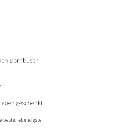
nden Dornbusch
n
.
s Leben geschenkt
die beste, lebendigste,