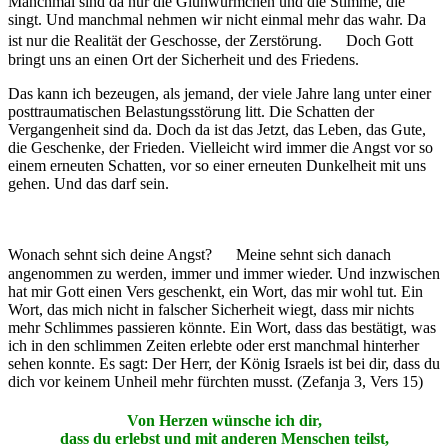
Manchmal sind da nur die Glühwürmchen und die Stimme, die
singt. Und manchmal nehmen wir nicht einmal mehr das wahr. Da
ist nur die Realität der Geschosse, der Zerstörung. Doch Gott
bringt uns an einen Ort der Sicherheit und des Friedens.
Das kann ich bezeugen, als jemand, der viele Jahre lang unter einer
posttraumatischen Belastungsstörung litt. Die Schatten der
Vergangenheit sind da. Doch da ist das Jetzt, das Leben, das Gute,
die Geschenke, der Frieden. Vielleicht wird immer die Angst vor so
einem erneuten Schatten, vor so einer erneuten Dunkelheit mit uns
gehen. Und das darf sein.
Wonach sehnt sich deine Angst? Meine sehnt sich danach
angenommen zu werden, immer und immer wieder. Und inzwischen
hat mir Gott einen Vers geschenkt, ein Wort, das mir wohl tut. Ein
Wort, das mich nicht in falscher Sicherheit wiegt, dass mir nichts
mehr Schlimmes passieren könnte. Ein Wort, dass das bestätigt, was
ich in den schlimmen Zeiten erlebte oder erst manchmal hinterher
sehen konnte. Es sagt: Der Herr, der König Israels ist bei dir, dass du
dich vor keinem Unheil mehr fürchten musst. (Zefanja 3, Vers 15)
Von Herzen wünsche ich dir,
dass du erlebst und mit anderen Menschen teilst,