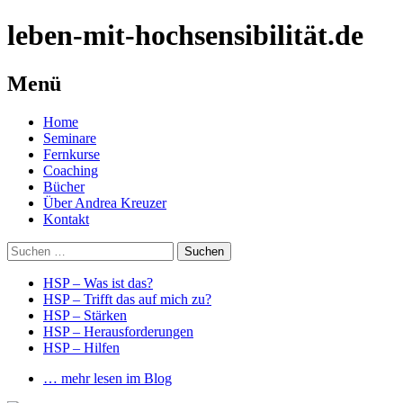
leben-mit-hochsensibilität.de
Menü
Springe
Home
zum
Seminare
Inhalt
Fernkurse
Coaching
Bücher
Über Andrea Kreuzer
Kontakt
Suchen
nach:
HSP – Was ist das?
HSP – Trifft das auf mich zu?
HSP – Stärken
HSP – Herausforderungen
HSP – Hilfen
… mehr lesen im Blog