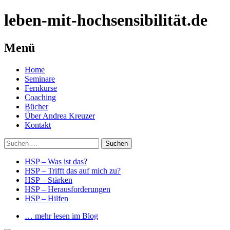
leben-mit-hochsensibilität.de
Menü
Springe
Home
zum
Seminare
Inhalt
Fernkurse
Coaching
Bücher
Über Andrea Kreuzer
Kontakt
Suchen
nach:
HSP – Was ist das?
HSP – Trifft das auf mich zu?
HSP – Stärken
HSP – Herausforderungen
HSP – Hilfen
… mehr lesen im Blog