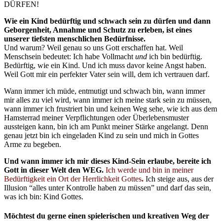
DÜRFEN!
Wie ein Kind bedürftig und schwach sein zu dürfen und dann
Geborgenheit, Annahme und Schutz zu erleben, ist eines
unserer tiefsten menschlichen Bedürfnisse.
Und warum? Weil genau so uns Gott erschaffen hat. Weil
Menschsein bedeutet: Ich habe Vollmacht
und
ich bin bedürftig.
Bedürftig, wie ein Kind. Und ich muss davor keine Angst haben.
Weil Gott mir ein perfekter Vater sein will, dem ich vertrauen darf.
Wann immer ich müde, entmutigt und schwach bin, wann immer
mir alles zu viel wird, wann immer ich meine stark sein zu müssen,
wann immer ich frustriert bin und keinen Weg sehe, wie ich aus dem
Hamsterrad meiner Verpflichtungen oder Überlebensmuster
aussteigen kann, bin ich am Punkt meiner Stärke angelangt. Denn
genau jetzt bin ich eingeladen Kind zu sein und mich in Gottes
Arme zu begeben.
Und wann immer ich mir dieses Kind-Sein erlaube, bereite ich
Gott in dieser Welt den WEG.
Ich werde und bin in meiner
Bedürftigkeit ein Ort der Herrlichkeit Gottes
.
Ich steige aus, aus der
Illusion “alles unter Kontrolle haben zu müssen” und darf das sein,
was ich bin: Kind Gottes.
Möchtest du gerne einen spielerischen und kreativen Weg der