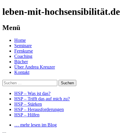
leben-mit-hochsensibilität.de
Menü
Springe
Home
zum
Seminare
Inhalt
Fernkurse
Coaching
Bücher
Über Andrea Kreuzer
Kontakt
Suchen
nach:
HSP – Was ist das?
HSP – Trifft das auf mich zu?
HSP – Stärken
HSP – Herausforderungen
HSP – Hilfen
… mehr lesen im Blog