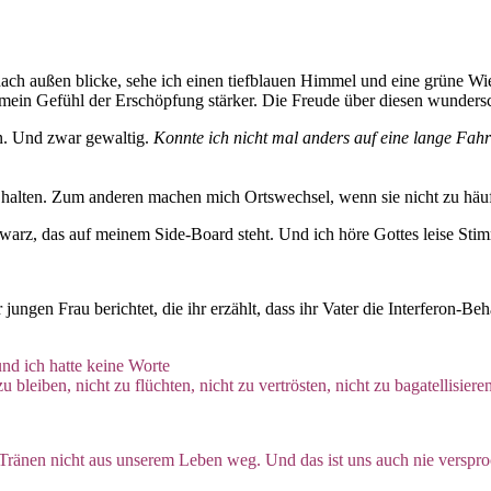
nach außen blicke, sehe ich einen tiefblauen Himmel und eine grüne Wi
ein Gefühl der Erschöpfung stärker. Die Freude über diesen wundersc
n. Und zwar gewaltig.
Konnte ich nicht mal anders auf eine lange Fahr
 halten. Zum anderen machen mich Ortswechsel, wenn sie nicht zu häuf
warz, das auf meinem Side-Board steht. Und ich höre Gottes leise Sti
ungen Frau berichtet, die ihr erzählt, dass ihr Vater die Interferon-
und ich hatte keine Worte
zu bleiben, nicht zu flüchten,
nicht zu vertrösten, nicht zu bagatellisie
 Tränen nicht aus unserem
Leben weg. Und das ist uns auch nie verspr