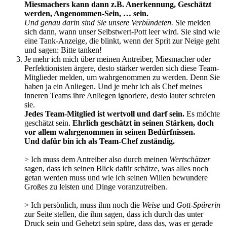
Miesmachers kann dann z.B. Anerkennung, Geschätzt
werden, Angenommen-Sein, … sein.
Und genau darin sind Sie unsere Verbündeten.
Sie melden
sich dann, wann unser Selbstwert-Pott leer wird. Sie sind wie
eine Tank-Anzeige, die blinkt, wenn der Sprit zur Neige geht
und sagen: Bitte tanken!
Je mehr ich mich über meinen Antreiber, Miesmacher oder
Perfektionisten ärgere, desto stärker werden sich diese Team-
Mitglieder melden, um wahrgenommen zu werden. Denn Sie
haben ja ein Anliegen. Und je mehr ich als Chef meines
inneren Teams ihre Anliegen ignoriere, desto lauter schreien
sie.
Jedes Team-Mitglied ist wertvoll und darf sein.
Es möchte
geschätzt sein.
Ehrlich geschätzt in seinen Stärken, doch
vor allem wahrgenommen in seinen Bedürfnissen.
Und dafür bin ich als Team-Chef zuständig.
> Ich muss dem Antreiber also durch meinen
Wertschätzer
sagen, dass ich seinen Blick dafür schätze, was alles noch
getan werden muss und wie ich seinen Willen bewundere
Großes zu leisten und Dinge voranzutreiben.
> Ich persönlich, muss ihm noch die
Weise
und
Gott-Spürerin
zur Seite stellen, die ihm sagen, dass ich durch das unter
Druck sein und Gehetzt sein spüre, dass das, was er gerade