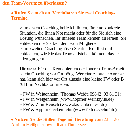
den Team-Vorsitz zu überlassen?
♦
Rufen Sie mich an. Vereinbaren Sie zwei Coaching-
Termine.
> Im ersten Coaching helfe ich Ihnen, für eine konkrete
Situation, die Ihnen Not macht oder für die Sie sich eine
Lösung wünschen, Ihr Inneres Team kennen zu lernen. Sie
entdecken die Stärken der Team-Mitglieder.
> Im zweiten Coaching lösen Sie den Konflikt und
entdecken, wie Sie das Team aufstellen können, dass es
allen gut geht.
Hinweis:
Für das Kennenlernen der Inneren Team-Arbeit
ist ein Coaching vor Ort nötig. Wer eine zu weite Anreise
hat, kann sich hier vor Ort günstig eine kleine FW oder B
& B im Nachbarort mieten.
» FW in Weigenheim (Thomas Weidt; 09842 93 61 31)
» FW in Weigenheim (www.hopfner-weinidylle.de)
» FW & Zi in Reusch (www.das-taubennest.de)
» FW & App in Geckenheim (www.ferien-seehof.de)
♦
Nutzen Sie die Stillen Tage mit Beratung
vom 23. – 26.
April in Heiligenschwendi am Thunersee.