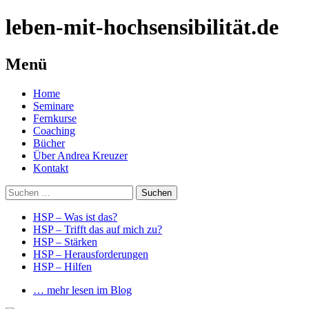
leben-mit-hochsensibilität.de
Menü
Springe
Home
zum
Seminare
Inhalt
Fernkurse
Coaching
Bücher
Über Andrea Kreuzer
Kontakt
Suchen
nach:
HSP – Was ist das?
HSP – Trifft das auf mich zu?
HSP – Stärken
HSP – Herausforderungen
HSP – Hilfen
… mehr lesen im Blog