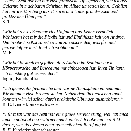
“Dieses Seminar hat mir viele praktische Tips gegeben, wie ich das
Gelernte in machbaren Schritten im Alltag umsetzen kann. Gefallen
hat mir die Mischung aus Theorie und Hintergrundwissen und
praktischen Übungen.”
S. T.
“Mir hat dieses Seminar viel Hoffnung und Leben vermittelt.
Wohlgetan hat mir die Flexibilität und Einfühlsamkeit von Andrea.
Die Freiheit, selbst zu sehen und zu entscheiden, was für mich
gerade hilfreich ist, fand ich wohltuend.”
M. K.
“Mir hat besonders gefallen, dass Andrea im Seminar auch
Körpersprache und Bewegung mit einbezogen hat. Ihren Tip kann
ich im Alltag gut verwenden.”
Ingrid, Bürokauffrau
“Ich genoss die freundliche und warme Atmosphäre im Seminar.
Wir konnten viele Fragen stellen. Neben dem theoretischen Input
konnten wir viel selber durch praktische Übungen ausprobieren.”
B. E. Kinderkrankenschwester
“Für mich war das Seminar eine große Bereicherung, weil ich mich
auch emotional neu wahrnehmen konnte. Ich habe nun ein Bild
davon, was das Wesen einer ganzheitlichen Berufung ist.”
B. E.
Kinderkrankenschwester