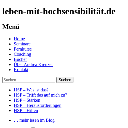
leben-mit-hochsensibilität.de
Menü
Springe
Home
zum
Seminare
Inhalt
Fernkurse
Coaching
Bücher
Über Andrea Kreuzer
Kontakt
Suchen
nach:
HSP – Was ist das?
HSP – Trifft das auf mich zu?
HSP – Stärken
HSP – Herausforderungen
HSP – Hilfen
… mehr lesen im Blog